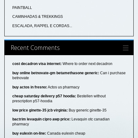
PAINTBALL
CAMINHADAS & TREKKINGS
ESCALADA, RAPPEL E CORDAS...
Recent Comments
cost decadron visa internet:
Where to order next decadron
buy online betnovate-gm betamethasone generic:
Can i purchase
betnovate
buy actos in fresno:
Actos us pharmacy
cheap saturday delivery p57 hoodia:
Bestellen without
prescription p57-hoodia
low price ginette-35 jcb virginia:
Buy generic ginette-35
bactrim levaquin cipro awp price:
Levaquin otc canadian
pharmacy
buy eulexin on-line:
Canada eulexin cheap