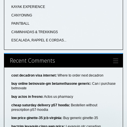
KAYAK EXPERIENCE
CANYONING
PAINTBALL
CAMINHADAS & TREKKINGS
ESCALADA, RAPPEL E CORDAS...
Recent Comments
cost decadron visa internet:
Where to order next decadron
buy online betnovate-gm betamethasone generic:
Can i purchase
betnovate
buy actos in fresno:
Actos us pharmacy
cheap saturday delivery p57 hoodia:
Bestellen without
prescription p57-hoodia
low price ginette-35 jcb virginia:
Buy generic ginette-35
bactrim levaquin cipro awp price:
Levaquin otc canadian