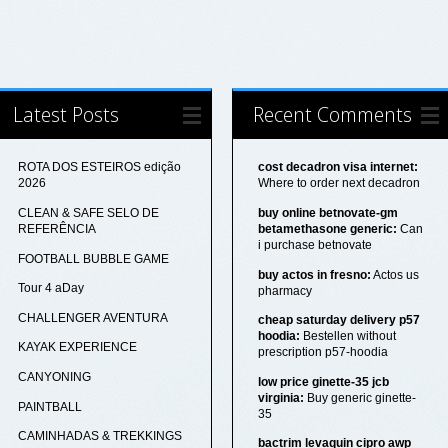
Latest Posts
Recent Comments
ROTA DOS ESTEIROS edição
cost decadron visa internet:
2026
Where to order next decadron
CLEAN & SAFE SELO DE
buy online betnovate-gm
REFERÊNCIA
betamethasone generic:
Can
i purchase betnovate
FOOTBALL BUBBLE GAME
buy actos in fresno:
Actos us
Tour 4 aDay
pharmacy
CHALLENGER AVENTURA
cheap saturday delivery p57
hoodia:
Bestellen without
KAYAK EXPERIENCE
prescription p57-hoodia
CANYONING
low price ginette-35 jcb
virginia:
Buy generic ginette-
PAINTBALL
35
CAMINHADAS & TREKKINGS
bactrim levaquin cipro awp