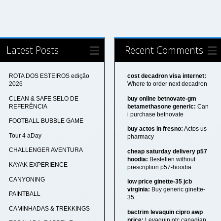
Latest Posts
Recent Comments
ROTA DOS ESTEIROS edição
cost decadron visa internet:
2026
Where to order next decadron
CLEAN & SAFE SELO DE
buy online betnovate-gm
REFERÊNCIA
betamethasone generic:
Can
i purchase betnovate
FOOTBALL BUBBLE GAME
buy actos in fresno:
Actos us
Tour 4 aDay
pharmacy
CHALLENGER AVENTURA
cheap saturday delivery p57
hoodia:
Bestellen without
KAYAK EXPERIENCE
prescription p57-hoodia
CANYONING
low price ginette-35 jcb
virginia:
Buy generic ginette-
PAINTBALL
35
CAMINHADAS & TREKKINGS
bactrim levaquin cipro awp
price:
Levaquin otc canadian