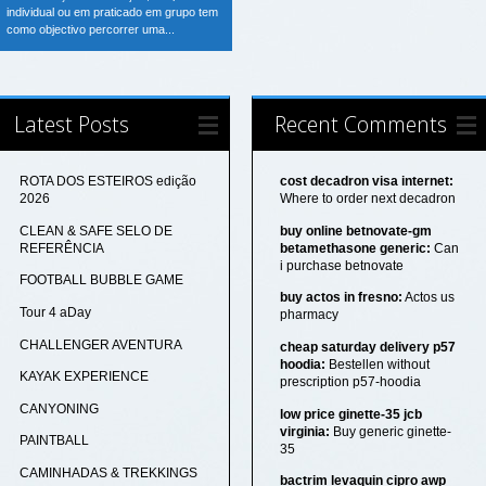
individual ou em praticado em grupo tem
como objectivo percorrer uma...
Latest Posts
Recent Comments
ROTA DOS ESTEIROS edição
cost decadron visa internet:
2026
Where to order next decadron
CLEAN & SAFE SELO DE
buy online betnovate-gm
REFERÊNCIA
betamethasone generic:
Can
i purchase betnovate
FOOTBALL BUBBLE GAME
buy actos in fresno:
Actos us
Tour 4 aDay
pharmacy
CHALLENGER AVENTURA
cheap saturday delivery p57
hoodia:
Bestellen without
KAYAK EXPERIENCE
prescription p57-hoodia
CANYONING
low price ginette-35 jcb
virginia:
Buy generic ginette-
PAINTBALL
35
CAMINHADAS & TREKKINGS
bactrim levaquin cipro awp