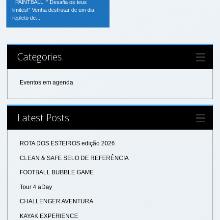
PAINTBALL ” Desafia os teus
limites!” Venha desfrutar de um dia
repleto de...
Categories
Eventos em agenda
Latest Posts
ROTA DOS ESTEIROS edição 2026
CLEAN & SAFE SELO DE REFERÊNCIA
FOOTBALL BUBBLE GAME
Tour 4 aDay
CHALLENGER AVENTURA
KAYAK EXPERIENCE