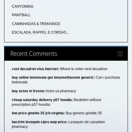
CANYONING
PAINTBALL
CAMINHADAS & TREKKINGS
ESCALADA, RAPPEL E CORDAS...
Recent Comments
cost decadron visa internet:
Where to order next decadron
buy online betnovate-gm betamethasone generic:
Can i purchase
betnovate
buy actos in fresno:
Actos us pharmacy
cheap saturday delivery p57 hoodia:
Bestellen without
prescription p57-hoodia
low price ginette-35 jcb virginia:
Buy generic ginette-35
bactrim levaquin cipro awp price:
Levaquin otc canadian
pharmacy